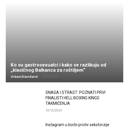
Ko su gastrosexualci i kako se razlikuju od
„klasičnog Balkanca za roštiljem“
UrbanStandard
-
16/01/2026
SNAGA I STRAST: POZNATI PRVI
FINALISTI HELL BOXING KINGS
TAKMIČENJA
10/12/2024
Instagram u borbi protiv sekstorzije