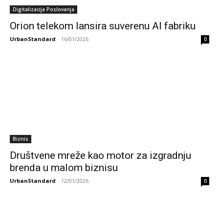
Digitalizacija Poslovanja
Orion telekom lansira suverenu AI fabriku
UrbanStandard
-
16/01/2026
0
Biznis
Društvene mreže kao motor za izgradnju
brenda u malom biznisu
UrbanStandard
-
12/01/2026
0