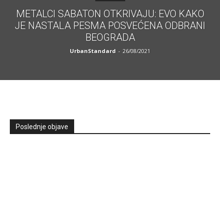
METALCI SABATON OTKRIVAJU: EVO KAKO
JE NASTALA PESMA POSVEĆENA ODBRANI
BEOGRADA
UrbanStandard
-
26/08/2021
Poslednje objave