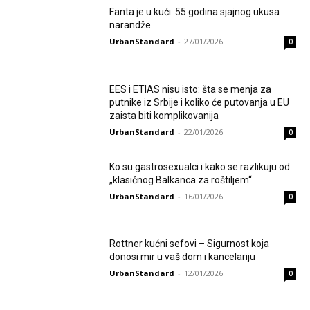
Fanta je u kući: 55 godina sjajnog ukusa
narandže
UrbanStandard
-
27/01/2026
0
EES i ETIAS nisu isto: šta se menja za
putnike iz Srbije i koliko će putovanja u EU
zaista biti komplikovanija
UrbanStandard
-
22/01/2026
0
Ko su gastrosexualci i kako se razlikuju od
„klasičnog Balkanca za roštiljem“
UrbanStandard
-
16/01/2026
0
Rottner kućni sefovi – Sigurnost koja
donosi mir u vaš dom i kancelariju
UrbanStandard
-
12/01/2026
0