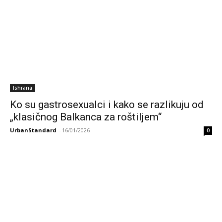
Ishrana
Ko su gastrosexualci i kako se razlikuju od
„klasičnog Balkanca za roštiljem“
UrbanStandard
-
16/01/2026
0