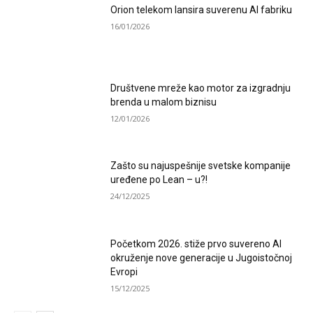
Orion telekom lansira suverenu AI fabriku
16/01/2026
Društvene mreže kao motor za izgradnju
brenda u malom biznisu
12/01/2026
Zašto su najuspešnije svetske kompanije
uređene po Lean – u?!
24/12/2025
Početkom 2026. stiže prvo suvereno AI
okruženje nove generacije u Jugoistočnoj
Evropi
15/12/2025