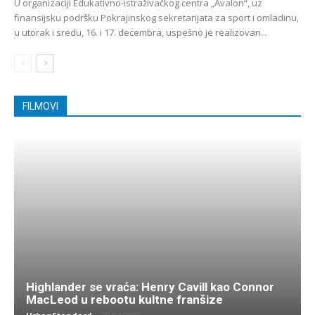
U organizaciji Edukativno-istraživačkog centra „Avalon“, uz
finansijsku podršku Pokrajinskog sekretarijata za sport i omladinu,
u utorak i sredu, 16. i 17. decembra, uspešno je realizovan...
FILMOVI
Highlander se vraća: Henry Cavill kao Connor
MacLeod u rebootu kultne franšize