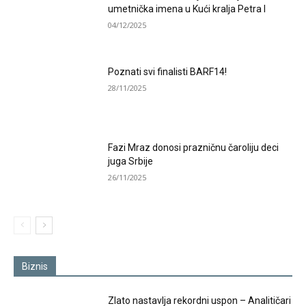
umetnička imena u Kući kralja Petra I
04/12/2025
Poznati svi finalisti BARF14!
28/11/2025
Fazi Mraz donosi prazničnu čaroliju deci
juga Srbije
26/11/2025
Biznis
Zlato nastavlja rekordni uspon – Analitičari