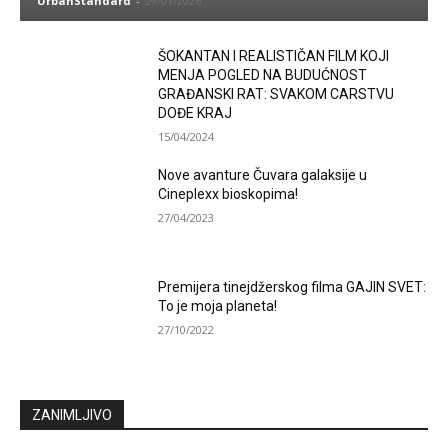
UrbanStandard
-
29/01/2026
ŠOKANTAN I REALISTIČAN FILM KOJI
MENJA POGLED NA BUDUĆNOST
GRAĐANSKI RAT: SVAKOM CARSTVU
DOĐE KRAJ
15/04/2024
Nove avanture Čuvara galaksije u
Cineplexx bioskopima!
27/04/2023
Premijera tinejdžerskog filma GAJIN SVET:
To je moja planeta!
27/10/2022
ZANIMLJIVO