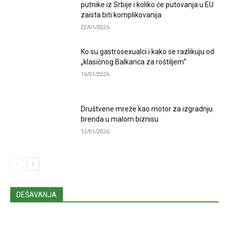
putnike iz Srbije i koliko će putovanja u EU
zaista biti komplikovanija
22/01/2026
Ko su gastrosexualci i kako se razlikuju od
„klasičnog Balkanca za roštiljem“
16/01/2026
Društvene mreže kao motor za izgradnju
brenda u malom biznisu
12/01/2026
DEŠAVANJA