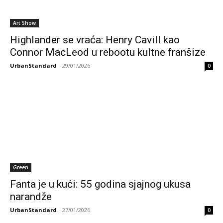
Art Show
Highlander se vraća: Henry Cavill kao
Connor MacLeod u rebootu kultne franšize
UrbanStandard
-
29/01/2026
0
Green
Fanta je u kući: 55 godina sjajnog ukusa
narandže
UrbanStandard
-
27/01/2026
0