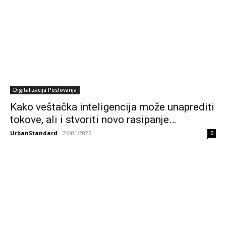
Digitalizacija Poslovanja
Kako veštačka inteligencija može unaprediti
tokove, ali i stvoriti novo rasipanje…
UrbanStandard
-
26/01/2026
0