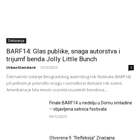
Dešavanja
BARF14: Glas publike, snaga autorstva i
trijumf benda Jolly Little Bunch
UrbanStandard
-
15/12/2025
0
Četrnaesto izdanje Beogradskog autorskog rok festivala (BARF14)
još jednom je potvrdilo snagu i raznolikost domaće rok scene.
Amerikana je bila mesto susreta izuzetnih bendova,...
Finale BARF14 u nedelju u Domu omladine
– objavljena satnica festivala
09/12/2025
Otvorena 9. “Refleksija” Značajna