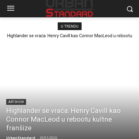
U TRENDU
Highlander se vraća: Henry Cavill kao Connor MacLeod u rebootu
kultne franšize
ART SHOW
Highlander se vraća: Henry Cavill kao
Connor MacLeod u rebootu kultne
franšize
UrbanStandard
-
29/01/2026