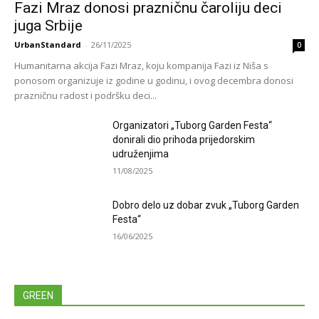
Fazi Mraz donosi prazničnu čaroliju deci
juga Srbije
UrbanStandard
-
26/11/2025
0
Humanitarna akcija Fazi Mraz, koju kompanija Fazi iz Niša s
ponosom organizuje iz godine u godinu, i ovog decembra donosi
prazničnu radost i podršku deci...
Organizatori „Tuborg Garden Festa“
donirali dio prihoda prijedorskim
udruženjima
11/08/2025
Dobro delo uz dobar zvuk „Tuborg Garden
Festa“
16/06/2025
GREEN