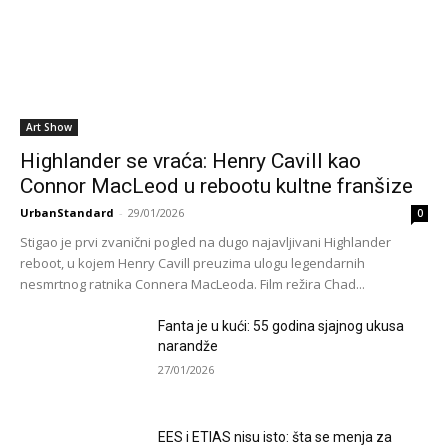
Art Show
Highlander se vraća: Henry Cavill kao
Connor MacLeod u rebootu kultne franšize
UrbanStandard
-
29/01/2026
0
Stigao je prvi zvanični pogled na dugo najavljivani Highlander
reboot, u kojem Henry Cavill preuzima ulogu legendarnih
nesmrtnog ratnika Connera MacLeoda. Film režira Chad...
Fanta je u kući: 55 godina sjajnog ukusa
narandže
27/01/2026
EES i ETIAS nisu isto: šta se menja za