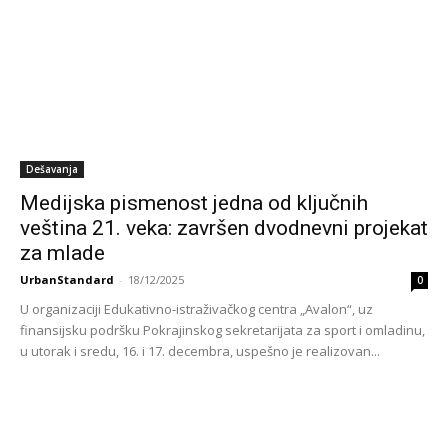
Dešavanja
Medijska pismenost jedna od ključnih
veština 21. veka: završen dvodnevni projekat
za mlade
UrbanStandard
-
18/12/2025
0
U organizaciji Edukativno-istraživačkog centra „Avalon“, uz
finansijsku podršku Pokrajinskog sekretarijata za sport i omladinu,
u utorak i sredu, 16. i 17. decembra, uspešno je realizovan...