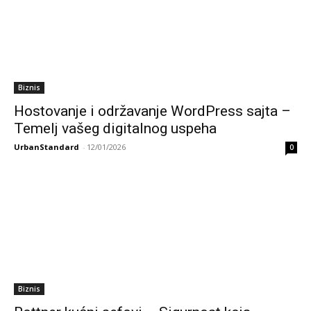
Biznis
Hostovanje i održavanje WordPress sajta –
Temelj vašeg digitalnog uspeha
UrbanStandard
-
12/01/2026
0
Biznis