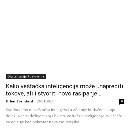
Digitalizacija Poslovanja
Kako veštačka inteligencija može unaprediti
tokove, ali i stvoriti novo rasipanje…
UrbanStandard
-
26/01/2026
0
Svedoci smo da veštačka inteligencija više nije budućnost koja
dolazi, već sadašnjost koju živimo. Veštačka inteligencija sve češće
se opisuje kao pokretač nove industrijske...