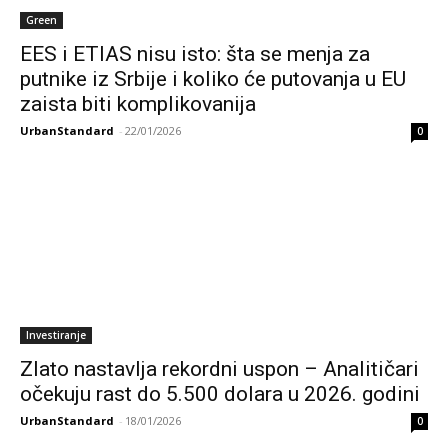
Green
EES i ETIAS nisu isto: šta se menja za
putnike iz Srbije i koliko će putovanja u EU
zaista biti komplikovanija
UrbanStandard
-
22/01/2026
0
Investiranje
Zlato nastavlja rekordni uspon – Analitičari
očekuju rast do 5.500 dolara u 2026. godini
UrbanStandard
-
18/01/2026
0