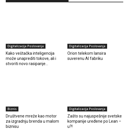
Digitalizacija Poslovanja
Digitalizacija Poslovanja
Kako veštačka inteligencija
Orion telekom lansira
može unaprediti tokove, ali i
suverenu AI fabriku
stvoriti novo rasipanje…
Biznis
Digitalizacija Poslovanja
Društvene mreže kao motor
Zašto su najuspešnije svetske
za izgradnju brenda u malom
kompanije uređene po Lean –
biznisu
u?!