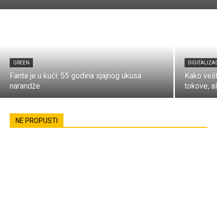
GREEN
DIGITALIZA
Fanta je u kući: 55 godina sjajnog ukusa
Kako vešt
narandže
tokove, al
NE PROPUSTI