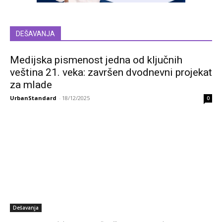
DEŠAVANJA
Medijska pismenost jedna od ključnih
veština 21. veka: završen dvodnevni projekat
za mlade
UrbanStandard
-
18/12/2025
0
Dešavanja