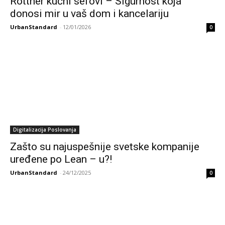
Rottner kućni sefovi – Sigurnost koja
donosi mir u vaš dom i kancelariju
UrbanStandard
-
12/01/2026
0
Digitalizacija Poslovanja
Zašto su najuspešnije svetske kompanije
uređene po Lean – u?!
UrbanStandard
-
24/12/2025
0