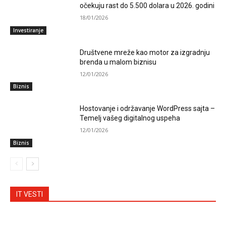
očekuju rast do 5.500 dolara u 2026. godini
18/01/2026
Investiranje
Društvene mreže kao motor za izgradnju
brenda u malom biznisu
12/01/2026
Biznis
Hostovanje i održavanje WordPress sajta –
Temelj vašeg digitalnog uspeha
12/01/2026
Biznis
IT VESTI